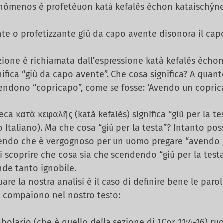
hòmenos è profetèuon katà kefalès èchon kataischýne
e o profetizzante giù da capo avente disonora il capo
one è richiamata dall’espressione katà kefalès èchon
ifica “giù da capo avente”. Che cosa significa? A quanto
tendono “copricapo”, come se fosse: ‘Avendo un copri
a κατὰ κεφαλῆς (katà kefalès) significa “giù per la test
 Italiano). Ma che cosa “giù per la testa”? Intanto pos
endo che è vergognoso per un uomo pregare “avendo gi
 scoprire che cosa sia che scendendo “giù per la test
de tanto ignobile.
re la nostra analisi è il caso di definire bene le paro
e compaiono nel nostro testo:
olario (che è quello della sezione di 1Cor 11:4-16) ruo