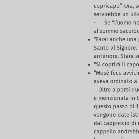
copricapo”. Ora, 
servirebbe un ult
· Se “l’uomo non 
al sommo sacerdot
“Farai anche una p
Santo al Signore. 
anteriore. Starà s
“Si coprirà il capo
“Mosè fece avvicin
aveva ordinato a M
Oltre a porsi qu
è menzionata in t
questo passo di 1
vengono date istr
dal cappuccio di
cappello andrebb