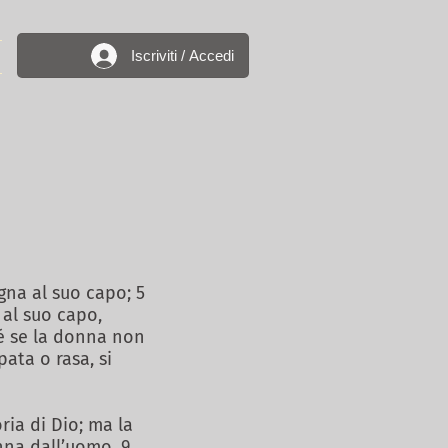
Iscriviti / Accedi
gna al suo capo; 5
 al suo capo,
hé se la donna non
ata o rasa, si
ria di Dio; ma la
nna dall’uomo, 9