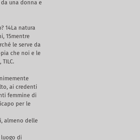
e da una donna e
o? 14La natura
hi, 15mentre
rché le serve da
pia che noi e le
 TILC.
nanimemente
lto, ai credenti
nti femmine di
ricapo per le
i, almeno delle
 luogo di