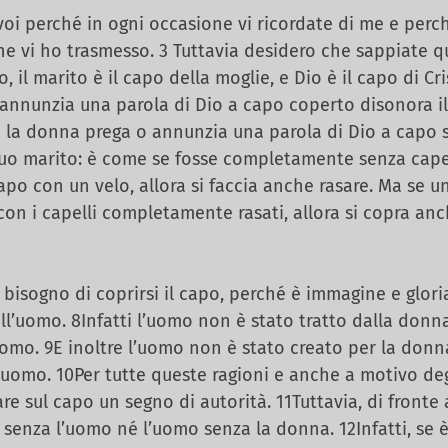
 voi perché in ogni occasione vi ricordate di me e per
e vi ho trasmesso. 3 Tuttavia desidero che sappiate que
 il marito è il capo della moglie, e Dio è il capo di Cri
annunzia una parola di Dio a capo coperto disonora i
se la donna prega o annunzia una parola di Dio a capo
suo marito: è come se fosse completamente senza capel
 capo con un velo, allora si faccia anche rasare. Ma se
con i capelli completamente rasati, allora si copra an
sogno di coprirsi il capo, perché è immagine e gloria
ell’uomo. 8Infatti l’uomo non è stato tratto dalla donn
’uomo. 9E inoltre l’uomo non è stato creato per la don
’uomo. 10Per tutte queste ragioni e anche a motivo degl
 sul capo un segno di autorità. 11Tuttavia, di fronte a
senza l’uomo né l’uomo senza la donna. 12Infatti, se è