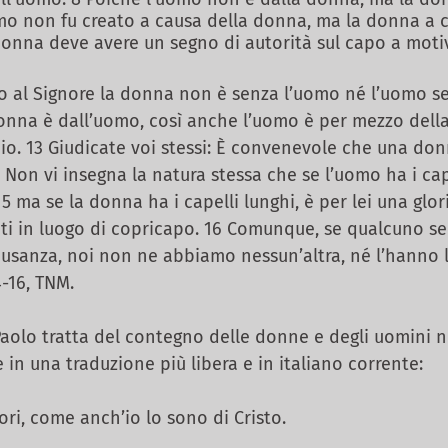
uomo non fu creato a causa della donna, ma la donna a 
donna deve avere un segno di autorità sul capo a motiv
rdo al Signore la donna non è senza l’uomo né l’uomo s
onna è dall’uomo, così anche l’uomo è per mezzo dell
io. 13 Giudicate voi stessi: È convenevole che una do
 Non vi insegna la natura stessa che se l’uomo ha i cap
15 ma se la donna ha i capelli lunghi, è per lei una glor
ati in luogo di copricapo. 16 Comunque, se qualcuno s
 usanza, noi non ne abbiamo nessun’altra, né l’hanno 
4-16, TNM.
aolo tratta del contegno delle donne e degli uomini ne
in una traduzione più libera e in italiano corrente:
ori, come anch’io lo sono di Cristo.