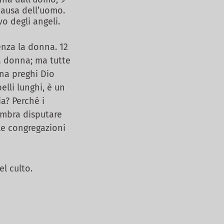
causa dell’uomo.
o degli angeli.
enza la donna. 12
a donna; ma tutte
nna preghi Dio
elli lunghi, è un
ia? Perché i
embra disputare
le congregazioni
l culto.