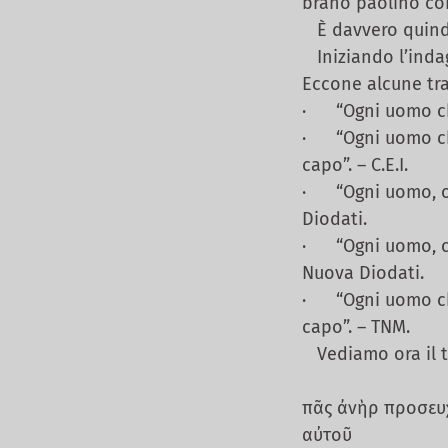
brano paolino co
È davvero quindi 
Iniziando l’indag
Eccone alcune tra
· “Ogni uomo che
· “Ogni uomo che
capo”. – C.E.I.
· “Ogni uomo, ora
Diodati.
· “Ogni uomo, che
Nuova Diodati.
· “Ogni uomo che
capo”. – TNM.
Vediamo ora il tes
πᾶς ἀνὴρ προσευ
αὐτοῦ