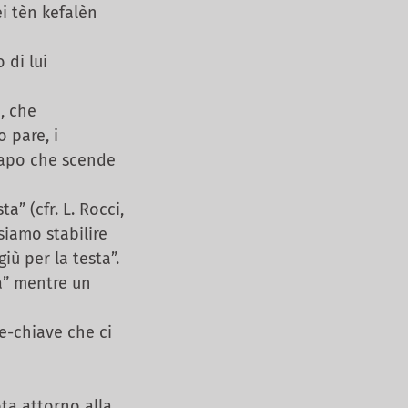
i tèn kefalèn
 di lui
, che
 pare, i
capo che scende
a” (cfr. L. Rocci,
siamo stabilire
ù per la testa”.
a” mentre un
le-chiave che ci
ta attorno alla