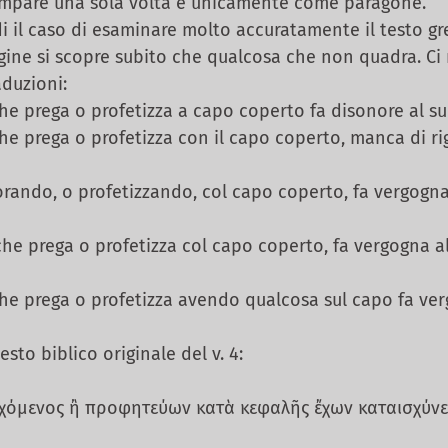
mpare una sola volta e unicamente come paragone.
il caso di esaminare molto accuratamente il testo gre
ine si scopre subito che qualcosa che non quadra. Ci ri
duzioni:
 prega o profetizza a capo coperto fa disonore al suo
 prega o profetizza con il capo coperto, manca di ri
ndo, o profetizzando, col capo coperto, fa vergogna 
 prega o profetizza col capo coperto, fa vergogna al
 prega o profetizza avendo qualcosa sul capo fa ver
to biblico originale del v. 4:
χόμενος ἢ προφητεύων κατὰ κεφαλῆς ἔχων καταισχύνε