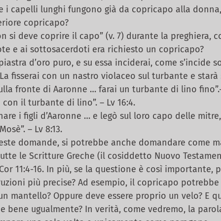
se i capelli lunghi fungono già da copricapo alla donna
eriore copricapo?
si deve coprire il capo” (v. 7) durante la preghiera, 
e e ai sottosacerdoti era richiesto un copricapo?
iastra d’oro puro, e su essa inciderai, come s’incide so
La fisserai con un nastro violaceo sul turbante e starà 
ulla fronte di Aaronne … farai un turbante di lino fino”.-
 con il turbante di lino”. – Lv 16:4.
are i figli d’Aaronne … e legò sul loro capo delle mitre
osè”. – Lv 8:13.
este domande, si potrebbe anche domandare come ma
utte le Scritture Greche (il cosiddetto Nuovo Testamen
Cor 11:4-16. In più, se la questione è così importante,
uzioni più precise? Ad esempio, il copricapo potrebbe 
 un mantello? Oppure deve essere proprio un velo? E 
e bene ugualmente? In verità, come vedremo, la parol