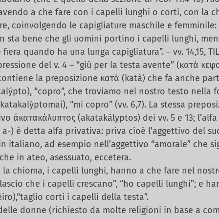
, avendo a che fare con i capelli lunghi o corti, con la 
ire, coinvolgendo le capigliature maschile e femminile:
n sta bene che gli uomini portino i capelli lunghi, me
iera quando ha una lunga capigliatura”. – vv. 14,15, TIL
essione del v. 4 – “giù per la testa avente” (κατὰ κεφ
contiene la preposizione κατὰ (katà) che fa anche par
lýpto), “copro”, che troviamo nel nostro testo nella
atakalýptomai), “mi copro” (vv. 6,7). La stessa prepos
vo ἀκατακάλυπτος (akatakàlyptos) dei vv. 5 e 13; l’alfa 
, a-) è detta alfa privativa: priva cioè l’aggettivo del su
n italiano, ad esempio nell’aggettivo “amorale” che si
nche in ateo, asessuato, eccetera.
a chioma, i capelli lunghi, hanno a che fare nel nost
ascio che i capelli crescano”, “ho capelli lunghi”; e 
ro),“taglio corti i capelli della testa”.
elle donne (richiesto da molte religioni in base a c