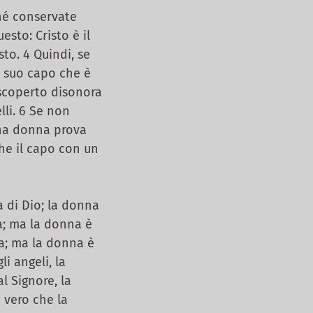
ché conservate
sto: Cristo è il
sto. 4 Quindi, se
l suo capo che è
 scoperto disonora
li. 6 Se non
 una donna prova
che il capo con un
 di Dio; la donna
a; ma la donna è
na; ma la donna è
i angeli, la
l Signore, la
 vero che la