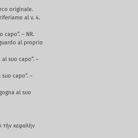
co originale.
feriamo al v. 4.
 capo”. – NR.
guardo al proprio
al suo capo”. –
 suo capo”. –
gogna al suo
ι τὴν κεφαλὴν