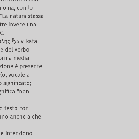
chioma, con lo
 “La natura stessa
ntre invece una
C.
αλῆς ἔχων, katà
te del verbo
 forma media
izione è presente
(α, vocale a
o significato;
gnifica “non
ro testo con
hanno anche a che
ome intendono