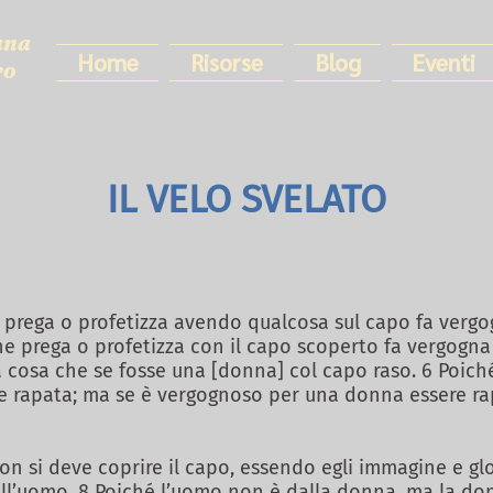
ana
Home
Risorse
Blog
Eventi
ro
IL VELO SVELATO
prega o profetizza avendo qualcosa sul capo fa vergo
 prega o profetizza con il capo scoperto fa vergogna
a cosa che se fosse una [donna] col capo raso. 6 Poic
he rapata; ma se è vergognoso per una donna essere rap
on si deve coprire il capo, essendo egli immagine e glo
ll’uomo. 8 Poiché l’uomo non è dalla donna, ma la do