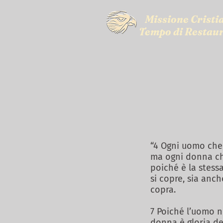
Missione Cristi
Tempo di Restau
“4 Ogni uomo che 
ma ogni donna che
poiché è la stess
si copre, sia anc
copra.
7 Poiché l’uomo n
donna è gloria de