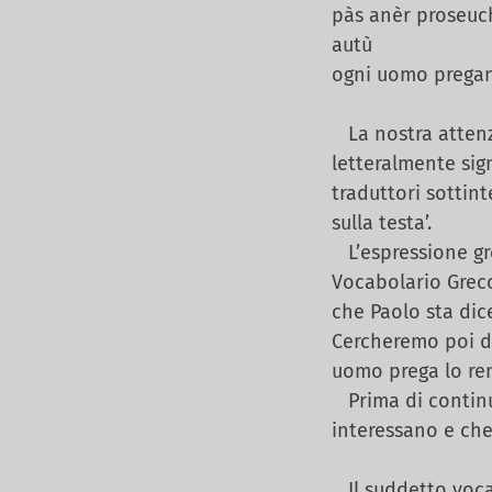
pàs anèr proseuc
autù
ogni uomo pregant
La nostra attenzi
letteralmente sign
traduttori sottin
sulla testa’.
L’espressione grec
Vocabolario Greco
che Paolo sta dic
Cercheremo poi di
uomo prega lo ren
Prima di continua
interessano e ch
Il suddetto vocab