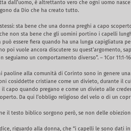
tta dall’uomo, è altrettanto vero che ogni uomo nasc
gono da Dio che ha creato tutto.
stessi: sta bene che una donna preghi a capo scopert
 che non sta bene che gli uomini portino i capelli lung
può essere fiera quando ha una lunga capigliatura pe
no poi vuole ancora discutere su quest’argomento, sap
n seguiamo un comportamento diverso”. – 1Cor 11:1-16,
i paoline alla comunità di Corinto sono in genere u
ioni cosiddette cristiane come un divieto, durante il cu
i il capo quando pregano e come un divieto alle crede
operto. Da qui l’obbligo religioso del velo o di un cop
il testo biblico sorgono però, se non delle obiezion
ice, riguardo alla donna, che “i capelli le sono dati in