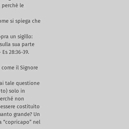
, perché le
come si spiega che
pra un sigillo:
sulla sua parte
 Es 28:36-39.
, come il Signore
i tale questione
to) solo in
 perché non
essere costituito
quanto grande? Un
a “copricapo” nel