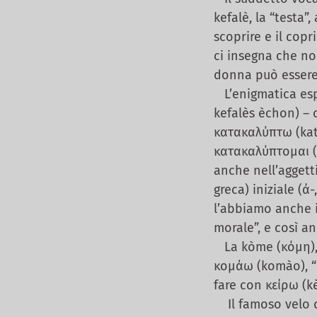
kefalè, la “testa”
scoprire e il copr
ci insegna che no
donna può essere f
L’enigmatica espr
kefalès èchon) – 
κατακαλύπτω (kata
κατακαλύπτομαι (k
anche nell’aggetti
greca) iniziale (ἀ-
l’abbiamo anche i
morale”, e così a
La kòme (κόμη), l
κομάω (komào), “l
fare con κείρω (kèi
Il famoso velo d